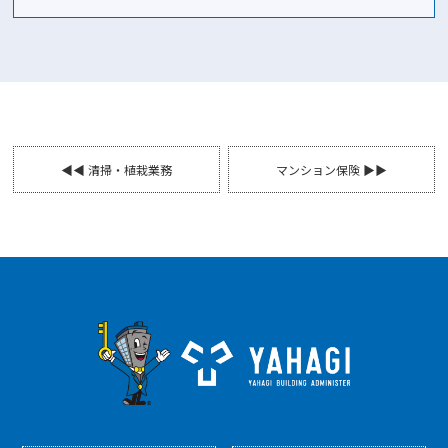
◀◀ 清掃・植栽業務
マンション保険 ▶▶